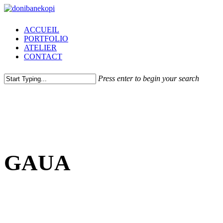
Skip
to
main
Menu
ACCUEIL
content
PORTFOLIO
ATELIER
CONTACT
Press enter to begin your search
Close
Search
GAUA
RESTAURANT